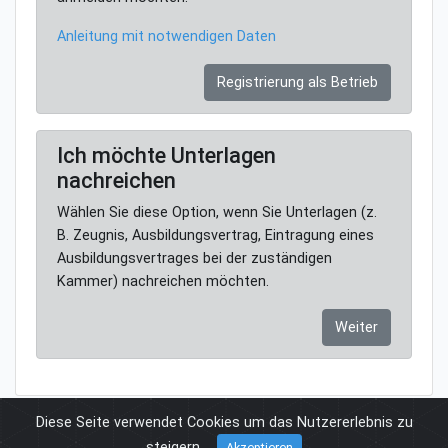
Anleitung mit notwendigen Daten
Registrierung als Betrieb
Ich möchte Unterlagen
nachreichen
Wählen Sie diese Option, wenn Sie Unterlagen (z.
B. Zeugnis, Ausbildungsvertrag, Eintragung eines
Ausbildungsvertrages bei der zuständigen
Kammer) nachreichen möchten.
Weiter
Diese Seite verwendet Cookies um das Nutzererlebnis zu
steigern.
Impressum
Datenschutz
Akzeptieren